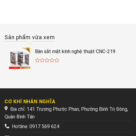
Sản phẩm vừa xem
Bàn sắt mặt kính nghệ thuật CNC-219
0
out
of
5
CƠ KHÍ NHÂN NGHĨA
Địa chỉ: 141 Trương Phước Phan, Phường Bình Trị Đông,
Quận Bình Tân
Hotline:
0917 569 624