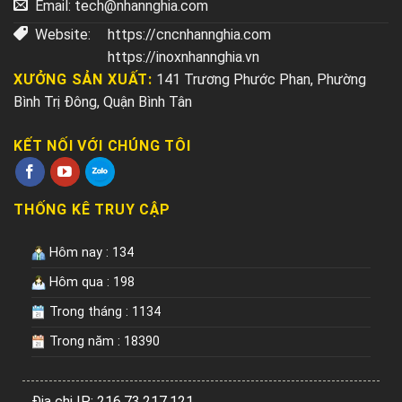
Email:
tech@nhannghia.com
Website:
https://cncnhannghia.com
https://inoxnhannghia.vn
XƯỞNG SẢN XUẤT:
141 Trương Phước Phan, Phường
Bình Trị Đông, Quận Bình Tân
KẾT NỐI VỚI CHÚNG TÔI
THỐNG KÊ TRUY CẬP
Hôm nay : 134
Hôm qua : 198
Trong tháng : 1134
Trong năm : 18390
Địa chi IP: 216.73.217.121