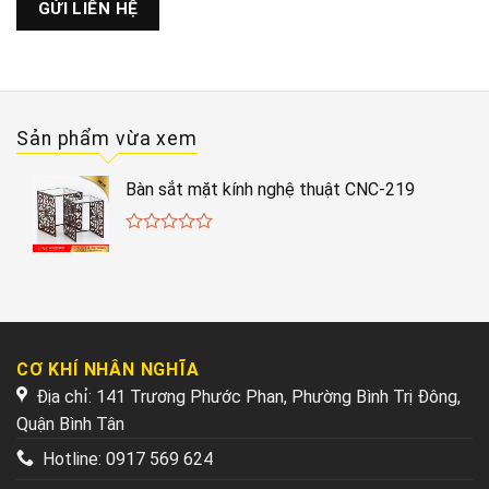
Sản phẩm vừa xem
Bàn sắt mặt kính nghệ thuật CNC-219
0
out
of
5
CƠ KHÍ NHÂN NGHĨA
Địa chỉ: 141 Trương Phước Phan, Phường Bình Trị Đông,
Quận Bình Tân
Hotline:
0917 569 624