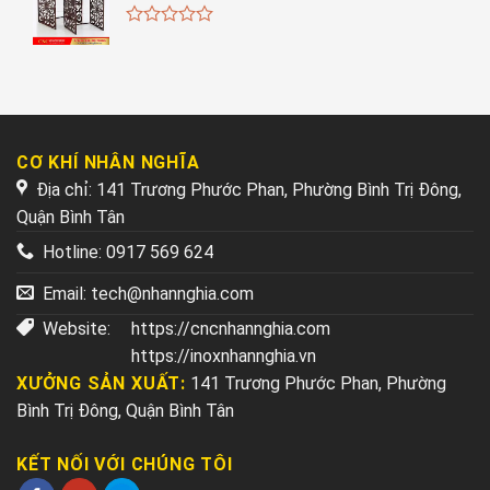
0
out
of
5
CƠ KHÍ NHÂN NGHĨA
Địa chỉ: 141 Trương Phước Phan, Phường Bình Trị Đông,
Quận Bình Tân
Hotline:
0917 569 624
Email:
tech@nhannghia.com
Website:
https://cncnhannghia.com
https://inoxnhannghia.vn
XƯỞNG SẢN XUẤT:
141 Trương Phước Phan, Phường
Bình Trị Đông, Quận Bình Tân
KẾT NỐI VỚI CHÚNG TÔI