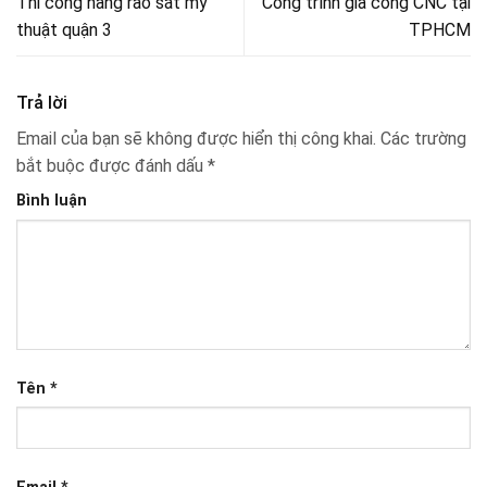
Thi công hàng rào sắt mỹ
Công trình gia công CNC tại
thuật quận 3
TPHCM
Trả lời
Email của bạn sẽ không được hiển thị công khai.
Các trường
bắt buộc được đánh dấu
*
Bình luận
Tên
*