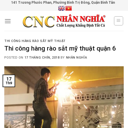
141 Trương Phước Phan, Phường Bình Trị Đông, Quận Bình Tân
Skip
to
content
THI CÔNG HÀNG RÀO SẮT MỸ THUẬT
Thi công hàng rào sắt mỹ thuật quận 6
POSTED ON
17 THÁNG CHÍN, 2018
BY
NHÂN NGHĨA
17
Th9