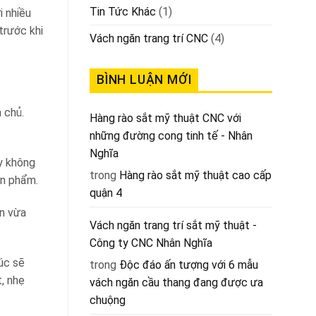
Tin Tức Khác
(1)
i nhiều
trước khi
Vách ngăn trang trí CNC
(4)
BÌNH LUẬN MỚI
 chủ.
Hàng rào sắt mỹ thuật CNC với
những đường cong tinh tế - Nhân
Nghĩa
y không
trong
Hàng rào sắt mỹ thuật cao cấp
ản phẩm.
quận 4
ớn vừa
Vách ngăn trang trí sắt mỹ thuật -
Công ty CNC Nhân Nghĩa
úc sẽ
trong
Độc đáo ấn tượng với 6 mẫu
, nhẹ
vách ngăn cầu thang đang được ưa
chuộng