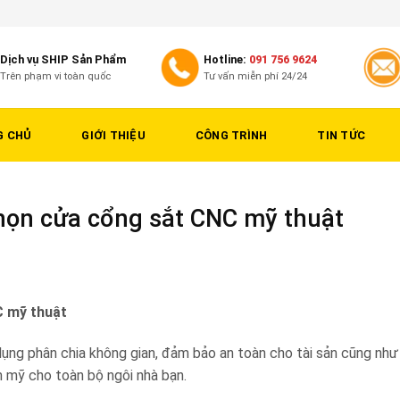
Dịch vụ SHIP Sản Phẩm
Hotline:
091 756 9624
Trên phạm vi toàn quốc
Tư vấn miễn phí 24/24
G CHỦ
GIỚI THIỆU
CÔNG TRÌNH
TIN TỨC
chọn cửa cổng sắt CNC mỹ thuật
C mỹ thuật
dụng phân chia không gian, đảm bảo an toàn cho tài sản cũng như
m mỹ cho toàn bộ ngôi nhà bạn.