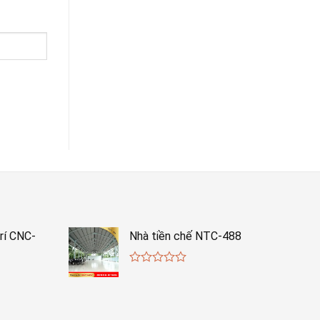
rí CNC-
Nhà tiền chế NTC-488
0
out
of
5