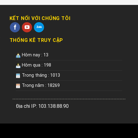
5
5
KẾT NỐI VỚI CHÚNG TÔI
THỐNG KÊ TRUY CẬP
Hôm nay : 13
Hôm qua : 198
Trong tháng : 1013
Trong năm : 18269
Địa chi IP: 103.138.88.90
Copyright 2026 ©
CNC Nhân Nghĩa