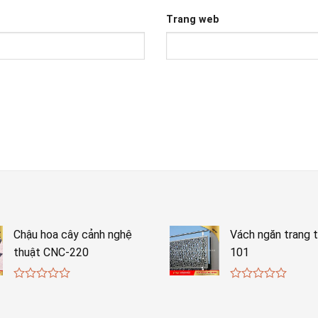
Trang web
Chậu hoa cây cảnh nghệ
Vách ngăn trang t
thuật CNC-220
101
0
0
out
out
of
of