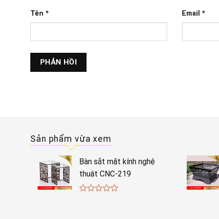
Tên
*
Email
*
Sản phẩm vừa xem
Bàn sắt mặt kính nghệ
thuật CNC-219
0
out
of