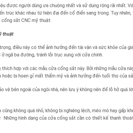
liệu được người dùng ưa chuộng nhất và sử dụng rộng rãi nhất. Vớ
ến trúc khác nhau từ hiện đại đến cổ điển sang trọng. Tuy nhiên, 
ửa cổng sắt CNC mỹ thuật.
ỹ thuật
rọng, điều này có thể ảnh hưởng đến tài vận và sức khỏe của gia
 ở ngã ba đường, tránh lỗi trục xung với cửa chính.
g thích hợp với các mẫu cửa cổng sắt này. Bởi những mẫu cửa nà
ấp hoặc bị hoen gỉ mất thẩm mỹ và ảnh hưởng đến tuổi thọ của s
ảo vệ bên ngoài của ngôi nhà, nên lưu ý không nên để lỗ hở quá l
 cũng không quá nhỏ, không bị nghiêng lệch, méo mó hay gấp kh
 Những hình dạng của cửa cổng sắt cần có thiết kế thanh thoát