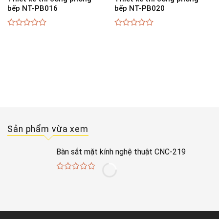
bếp NT-PB016
bếp NT-PB020
0
0
out
out
of
of
5
5
Sản phẩm vừa xem
Bàn sắt mặt kính nghệ thuật CNC-219
0
out
of
5