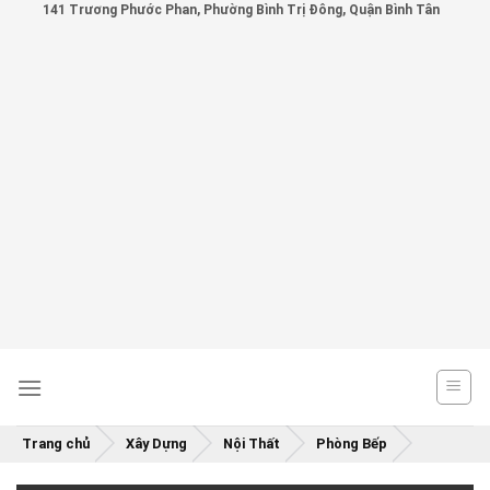
141 Trương Phước Phan, Phường Bình Trị Đông, Quận Bình Tân
Skip
to
content
Trang chủ
Xây Dựng
Nội Thất
Phòng Bếp