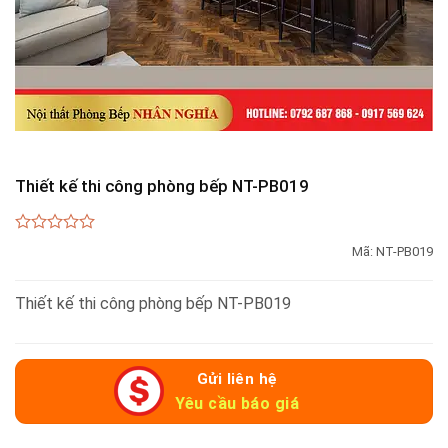
Thiết kế thi công phòng bếp NT-PB019
0
Mã:
NT-PB019
out
of
5
Thiết kế thi công phòng bếp NT-PB019
Gửi liên hệ
Yêu cầu báo giá