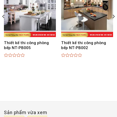
Thiết kế thi công phòng
Thiết kế thi công phòng
bếp NT-PB005
bếp NT-PB002
0
0
out
out
of
of
5
5
Sản phẩm vừa xem