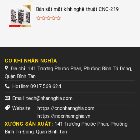
Bàn sắt mặt kính nghệ thuật CNC-219
0
out
of
5
CƠ KHÍ NHÂN NGHĨA
Địa chỉ: 141 Trương Phước Phan, Phường Bình Trị Đông,
Quận Bình Tân
Hotline:
0917 569 624
Email:
tech@nhannghia.com
Website:
https://cncnhannghia.com
https://inoxnhannghia.vn
XƯỞNG SẢN XUẤT:
141 Trương Phước Phan, Phường
Bình Trị Đông, Quận Bình Tân