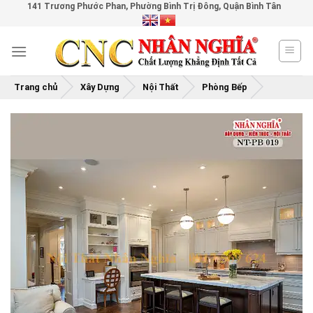
141 Trương Phước Phan, Phường Bình Trị Đông, Quận Bình Tân
Skip
to
content
Trang chủ
Xây Dựng
Nội Thất
Phòng Bếp