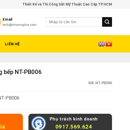
Thiết Kế và Thi Công Sắt Mỹ Thuật Cao Cấp TP.HCM
Email
tech@nhannghia.com
LIÊN HỆ
ng bếp NT-PB006
Mã:
NT-PB006
 NT-PB006
Phụ trách kinh doanh
iá
0917.569.624