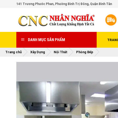
Skip
141 Trương Phước Phan, Phường Bình Trị Đông, Quận Bình Tân
to
content
DANH MỤC SẢN PHẨM
TRAN
Trang chủ
Xây Dựng
Nội Thất
Phòng Bếp