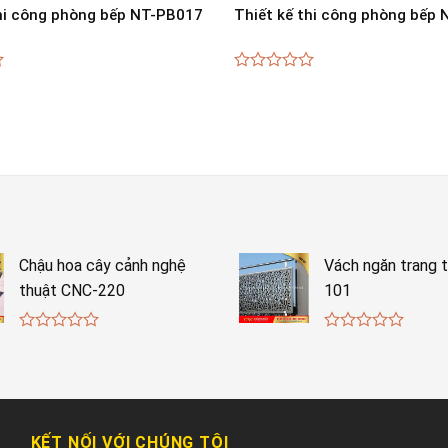
thi công phòng bếp NT-PB017
Thiết kế thi công phòng bếp
0
out
of
5
Chậu hoa cây cảnh nghệ
Vách ngăn trang t
thuật CNC-220
101
0
0
out
out
of
of
5
5
KẾT NỐI VỚI CHÚNG TÔI