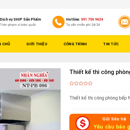
Dịch vụ SHIP Sản Phẩm
Hotline:
091 756 9624
Trên phạm vi toàn quốc
Tư vấn miễn phí 24/24
G CHỦ
GIỚI THIỆU
CÔNG TRÌNH
TIN TỨC
Thiết kế thi công phò
0
out
Thiết kế thi công phòng bếp
of
5
Gửi liên hệ
Yêu cầu báo g