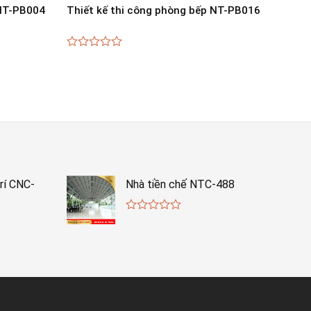
 NT-PB004
Thiết kế thi công phòng bếp NT-PB016
0
out
of
5
rí CNC-
Nhà tiền chế NTC-488
0
out
of
5