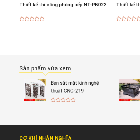
B003
Thiết kế thi công phòng bếp NT-PB022
Thiết kế 
0
0
out
out
of
of
5
5
Sản phẩm vừa xem
Bàn sắt mặt kính nghệ
thuật CNC-219
0
out
of
5
CƠ KHÍ NHÂN NGHĨA