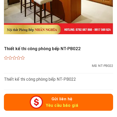
Thiết kế thi công phòng bếp NT-PB022
0
Mã:
NT-PB022
out
of
5
Thiết kế thi công phòng bếp NT-PB022
Gửi liên hệ
Yêu cầu báo giá