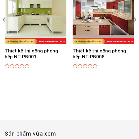
Thiết kế thi công phòng
Thiết kế thi công phòng
bếp NT-PB001
bếp NT-PB008
0
0
out
out
of
of
5
5
Sản phẩm vừa xem