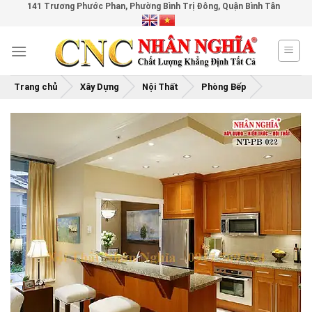
141 Trương Phước Phan, Phường Bình Trị Đông, Quận Bình Tân
Skip
to
content
Trang chủ
Xây Dựng
Nội Thất
Phòng Bếp