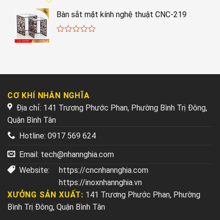
Bàn sắt mặt kính nghệ thuật CNC-219
0
out
of
5
CƠ KHÍ NHÂN NGHĨA
Địa chỉ: 141 Trương Phước Phan, Phường Bình Trị Đông,
Quận Bình Tân
Hotline:
0917 569 624
Email:
tech@nhannghia.com
Website:
https://cncnhannghia.com
https://inoxnhannghia.vn
XƯỞNG SẢN XUẤT:
141 Trương Phước Phan, Phường
Bình Trị Đông, Quận Bình Tân