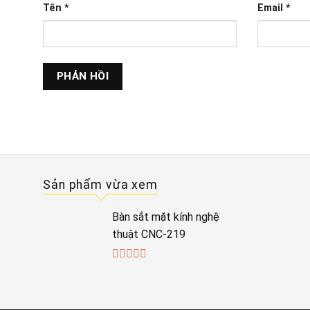
Tên
*
Email
*
Sản phẩm vừa xem
Bàn sắt mặt kính nghệ
thuật CNC-219
0
out
of
5