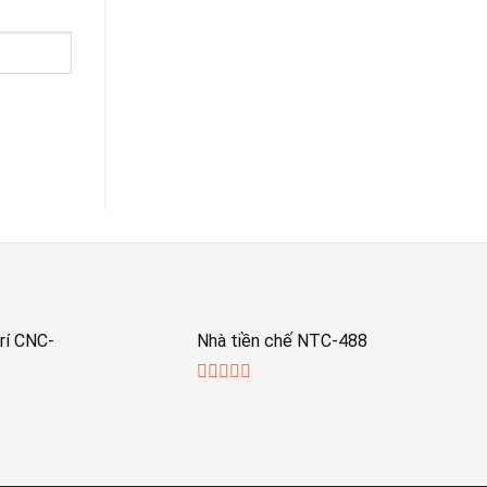
rí CNC-
Nhà tiền chế NTC-488
0
out
of
5