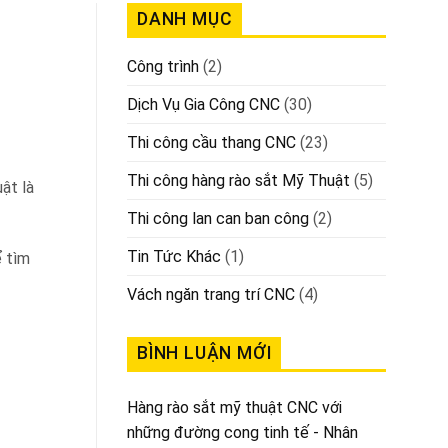
DANH MỤC
Công trình
(2)
Dịch Vụ Gia Công CNC
(30)
Thi công cầu thang CNC
(23)
Thi công hàng rào sắt Mỹ Thuật
(5)
ật là
Thi công lan can ban công
(2)
Tin Tức Khác
(1)
ể tìm
Vách ngăn trang trí CNC
(4)
BÌNH LUẬN MỚI
Hàng rào sắt mỹ thuật CNC với
những đường cong tinh tế - Nhân