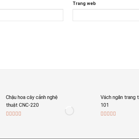
Trang web
Chậu hoa cây cảnh nghệ
Vách ngăn trang t
thuật CNC-220
101
0
0
out
out
of
of
5
5