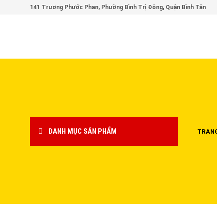
Skip
141 Trương Phước Phan, Phường Bình Trị Đông, Quận Bình Tân
to
content
DANH MỤC SẢN PHẨM
TRAN