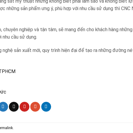
ang sắt mỹ thuật nhưng không biết phải làm sao và không biết l
ược những sản phẩm ưng ý, phù hợp với nhu cầu sử dụng thì CNC
 cao, chuyên nghiệp và tận tâm, sẽ mang đến cho khách hàng nhữn
i nhu cầu sử dụng.
ghệ sản xuất mới, quy trình hiện đại để tạo ra những đường nét
h TPHCM
Đức
rmalink
.