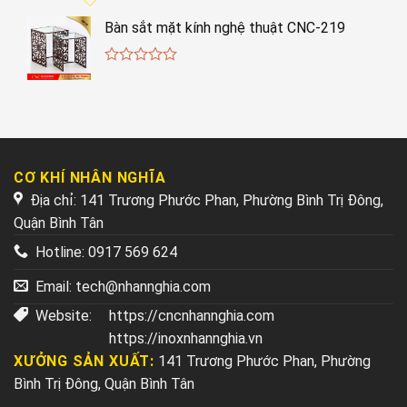
Bàn sắt mặt kính nghệ thuật CNC-219
0
out
of
5
CƠ KHÍ NHÂN NGHĨA
Địa chỉ: 141 Trương Phước Phan, Phường Bình Trị Đông,
Quận Bình Tân
Hotline:
0917 569 624
Email:
tech@nhannghia.com
Website:
https://cncnhannghia.com
https://inoxnhannghia.vn
XƯỞNG SẢN XUẤT:
141 Trương Phước Phan, Phường
Bình Trị Đông, Quận Bình Tân