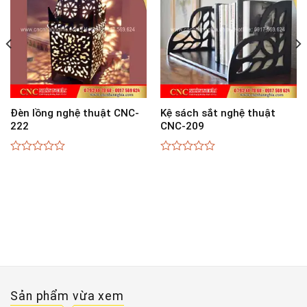
Đèn lồng nghệ thuật CNC-
Kệ sách sắt nghệ thuật
222
CNC-209
0
0
out
out
of
of
5
5
Sản phẩm vừa xem