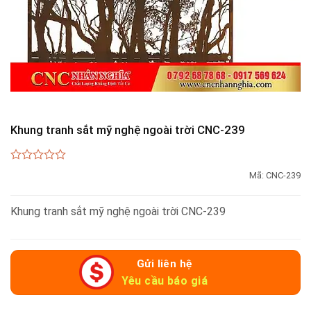
Khung tranh sắt mỹ nghệ ngoài trời CNC-239
0
Mã:
CNC-239
out
of
5
Khung tranh sắt mỹ nghệ ngoài trời CNC-239
Gửi liên hệ
Yêu cầu báo giá