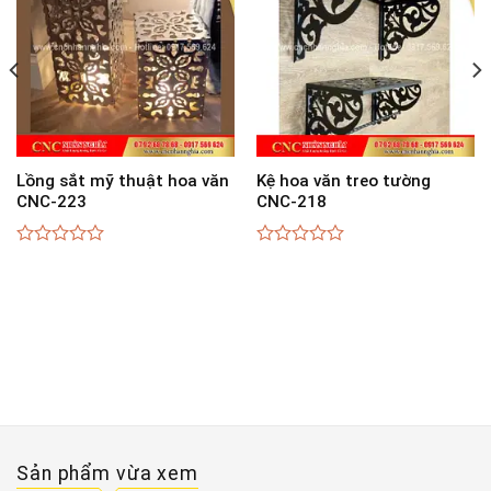
Lồng sắt mỹ thuật hoa văn
Kệ hoa văn treo tường
CNC-223
CNC-218
0
0
out
out
of
of
5
5
Sản phẩm vừa xem