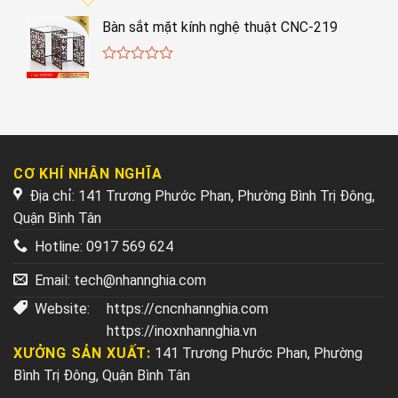
Bàn sắt mặt kính nghệ thuật CNC-219
0
out
of
5
CƠ KHÍ NHÂN NGHĨA
Địa chỉ: 141 Trương Phước Phan, Phường Bình Trị Đông,
Quận Bình Tân
Hotline:
0917 569 624
Email:
tech@nhannghia.com
Website:
https://cncnhannghia.com
https://inoxnhannghia.vn
XƯỞNG SẢN XUẤT:
141 Trương Phước Phan, Phường
Bình Trị Đông, Quận Bình Tân