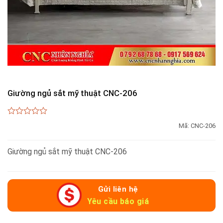
Giường ngủ sắt mỹ thuật CNC-206
0
Mã:
CNC-206
out
of
5
Giường ngủ sắt mỹ thuật CNC-206
Gửi liên hệ
Yêu cầu báo giá