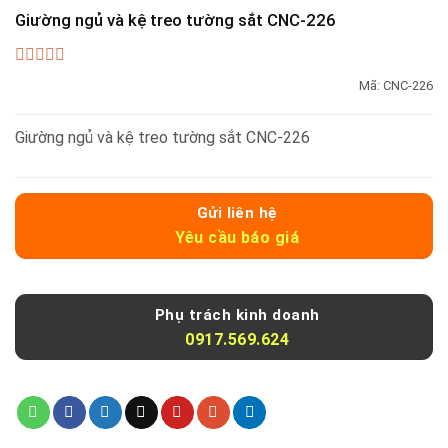
Giường ngủ và kệ treo tường sắt CNC-226
0
Mã:
CNC-226
out
of
5
Giường ngủ và kệ treo tường sắt CNC-226
Gửi liên hệ
Yêu cầu báo giá
Phụ trách kinh doanh
0917.569.624