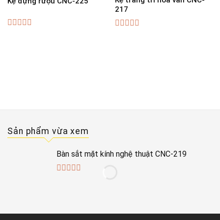
Kệ trang trí hoa văn CNC-
Kệ đựng rượu CNC-225
217
0
0
out
out
of
of
5
5
Sản phẩm vừa xem
Bàn sắt mặt kính nghệ thuật CNC-219
0
out
of
5