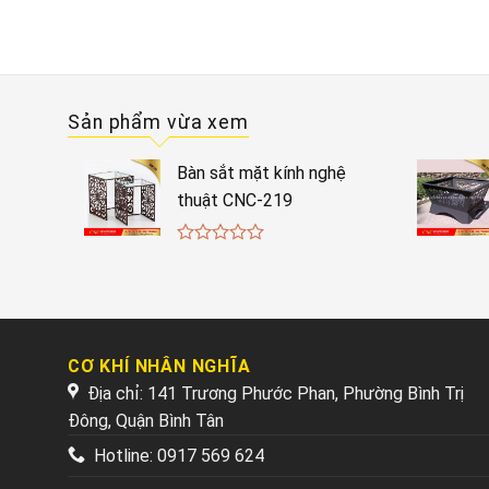
Sản phẩm vừa xem
Bàn sắt mặt kính nghệ
thuật CNC-219
0
out
of
5
CƠ KHÍ NHÂN NGHĨA
Địa chỉ: 141 Trương Phước Phan, Phường Bình Trị
Đông, Quận Bình Tân
Hotline:
0917 569 624