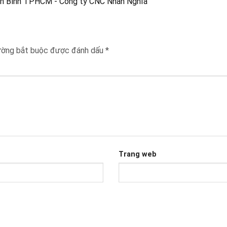
Tân Bình TPHCM - Công ty CNC Nhân Nghĩa
ường bắt buộc được đánh dấu
*
Trang web