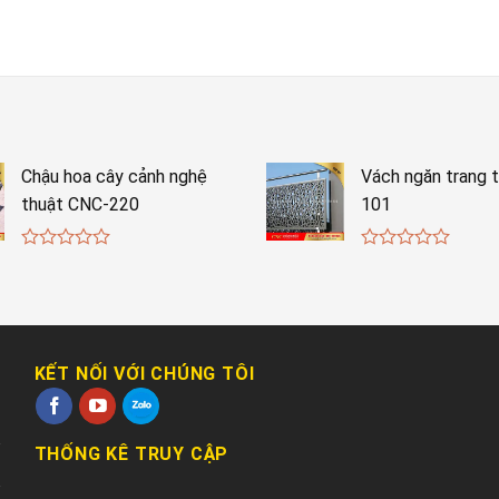
Chậu hoa cây cảnh nghệ
Vách ngăn trang t
thuật CNC-220
101
0
0
out
out
of
of
5
5
KẾT NỐI VỚI CHÚNG TÔI
THỐNG KÊ TRUY CẬP