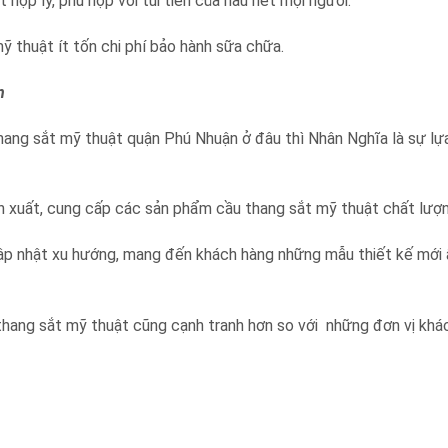
hợp lý, phù hợp với túi tiền của hầu hết mọi người.
thuật ít tốn chi phí bảo hành sữa chữa.
n
hang sắt mỹ thuật quận Phú Nhuận ở đâu thì Nhân Nghĩa là sự lự
ản xuất, cung cấp các sản phẩm cầu thang sắt mỹ thuật chất lượn
cập nhật xu hướng, mang đến khách hàng những mẫu thiết kế mới
thang sắt mỹ thuật cũng cạnh tranh hơn so với những đơn vị khác