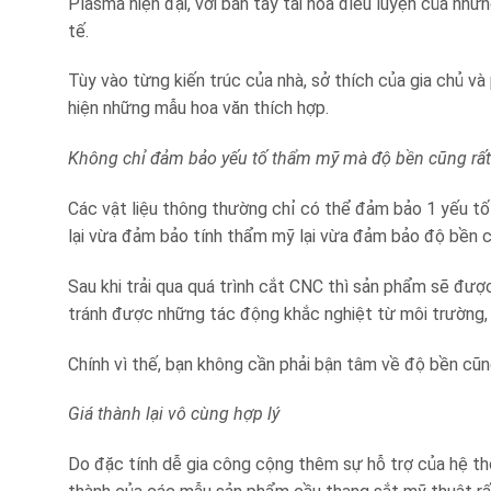
Plasma hiện đại, với bàn tay tài hoa điêu luyện của nh
tế.
Tùy vào từng kiến trúc của nhà, sở thích của gia chủ v
hiện những mẫu hoa văn thích hợp.
Không chỉ đảm bảo yếu tố thẩm mỹ mà độ bền cũng rất
Các vật liệu thông thường chỉ có thể đảm bảo 1 yếu tố 
lại vừa đảm bảo tính thẩm mỹ lại vừa đảm bảo độ bền 
Sau khi trải qua quá trình cắt CNC thì sản phẩm sẽ được
tránh được những tác động khắc nghiệt từ môi trường, t
Chính vì thế, bạn không cần phải bận tâm về độ bền cũn
Giá thành lại vô cùng hợp lý
Do đặc tính dễ gia công cộng thêm sự hỗ trợ của hệ thống