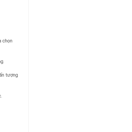
a chọn
g.
 ấn tượng
.