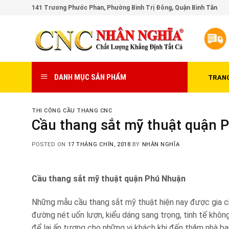
Skip
141 Trương Phước Phan, Phường Bình Trị Đông, Quận Bình Tân
to
content
DANH MỤC SẢN PHẨM
TRAN
THI CÔNG CẦU THANG CNC
Cầu thang sắt mỹ thuật quận P
POSTED ON
17 THÁNG CHÍN, 2018
BY
NHÂN NGHĨA
Cầu thang sắt mỹ thuật quận Phú Nhuận
Những mẫu cầu thang sắt mỹ thuật hiện nay được gia ch
đường nét uốn lượn, kiểu dáng sang trọng, tinh tế khôn
để lại ấn tượng cho những vị khách khi đến thăm nhà bạ