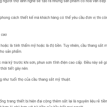
ững người thợ lành nghề sẽ tạo ra những sản phẩm có hoa văn đẹp 
à phong cách thiết kế mà khách hàng có thể yêu cầu đơn vị thi c
 cao
hoặc là tính thẩm mỹ hoặc là độ bền. Tuy nhiên, cầu thang sắt 
cho sản phẩm.
 mài kỹ trước khi sơn, phun sơn tĩnh điện cao cấp. Điều này sẽ 
hời tiết gây nên.
g như tuổi thọ của cầu thang sắt mỹ thuật.
 trang thiết bị hiện đại cộng thêm sắt lại là nguyên liệu rẻ tiền