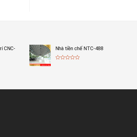
rí CNC-
Nhà tiền chế NTC-488
0
out
of
5