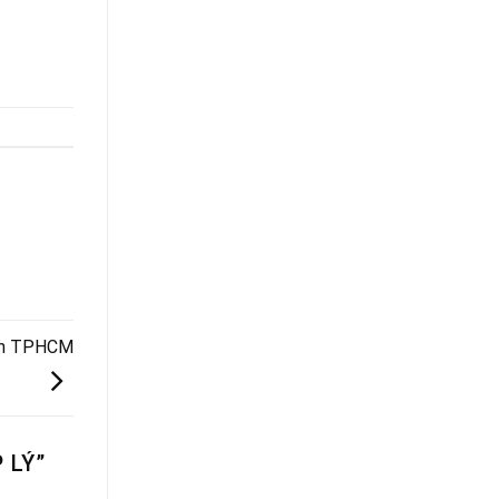
ình TPHCM
 LÝ
”