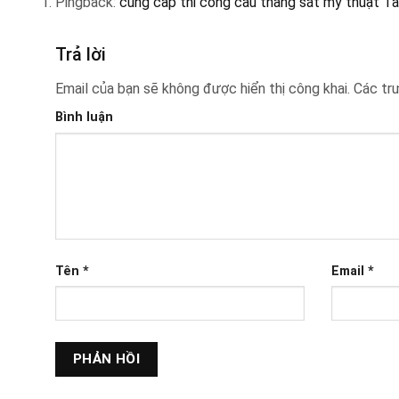
Pingback:
cung cấp thi công cầu thang sắt mỹ thuật 
Trả lời
Email của bạn sẽ không được hiển thị công khai.
Các tr
Bình luận
Tên
*
Email
*