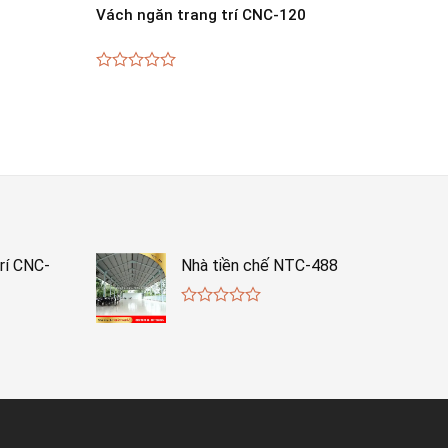
Vách ngăn trang trí CNC-120
0
out
of
5
rí CNC-
Nhà tiền chế NTC-488
0
out
of
5