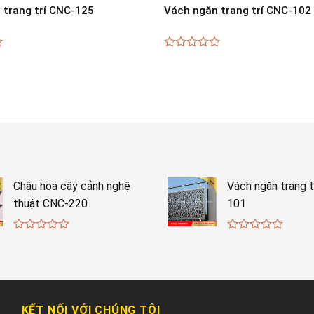
 trang trí CNC-125
Vách ngăn trang trí CNC-102
0
out
of
5
Chậu hoa cây cảnh nghệ
Vách ngăn trang t
thuật CNC-220
101
0
0
out
out
of
of
5
5
KẾT NỐI VỚI CHÚNG TÔI