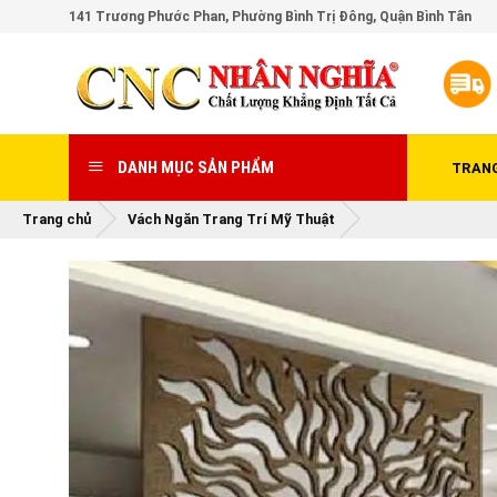
Skip
141 Trương Phước Phan, Phường Bình Trị Đông, Quận Bình Tân
to
content
DANH MỤC SẢN PHẨM
TRAN
Trang chủ
Vách Ngăn Trang Trí Mỹ Thuật