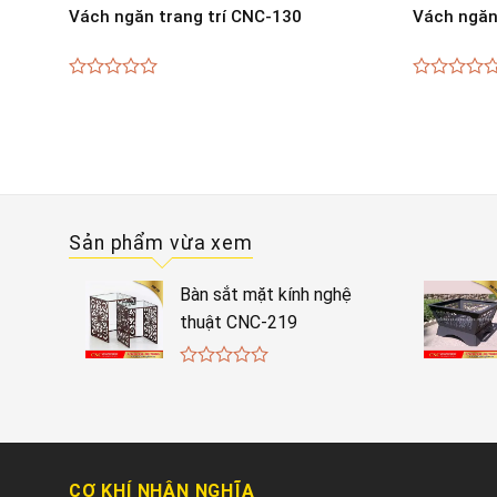
Vách ngăn trang trí CNC-130
Vách ngăn
0
0
out
out
of
of
5
5
Sản phẩm vừa xem
Bàn sắt mặt kính nghệ
thuật CNC-219
0
out
of
5
CƠ KHÍ NHÂN NGHĨA