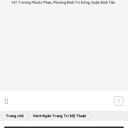
141 Trương Phước Phan, Phường Bình Trị Đông, Quận Bình Tân
Skip
to
content
Trang chủ
Vách Ngăn Trang Trí Mỹ Thuật