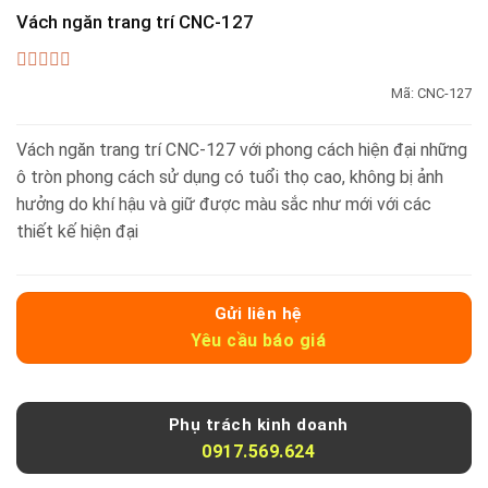
Vách ngăn trang trí CNC-127
0
Mã:
CNC-127
out
of
5
Vách ngăn trang trí CNC-127 với phong cách hiện đại những
ô tròn phong cách sử dụng có tuổi thọ cao, không bị ảnh
hưởng do khí hậu và giữ được màu sắc như mới với các
thiết kế hiện đại
Gửi liên hệ
Yêu cầu báo giá
Phụ trách kinh doanh
0917.569.624