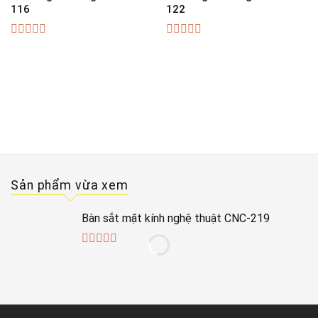
116
122
0
0
out
out
of
of
5
5
Sản phẩm vừa xem
Bàn sắt mặt kính nghệ thuật CNC-219
0
out
of
5