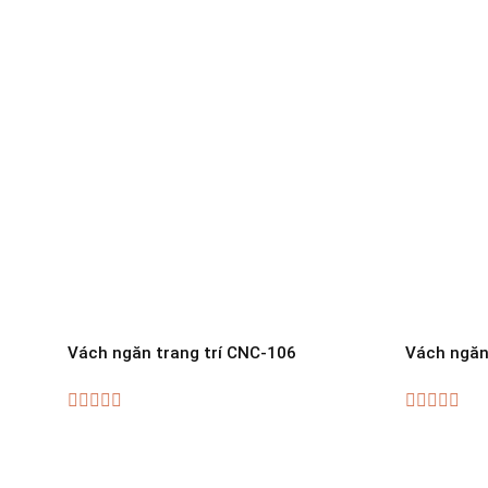
Vách ngăn trang trí CNC-106
Vách ngăn
0
0
out
out
of
of
5
5