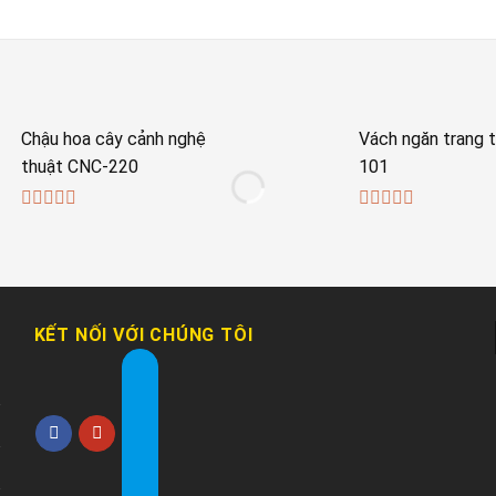
Chậu hoa cây cảnh nghệ
Vách ngăn trang t
thuật CNC-220
101
0
0
out
out
of
of
5
5
KẾT NỐI VỚI CHÚNG TÔI