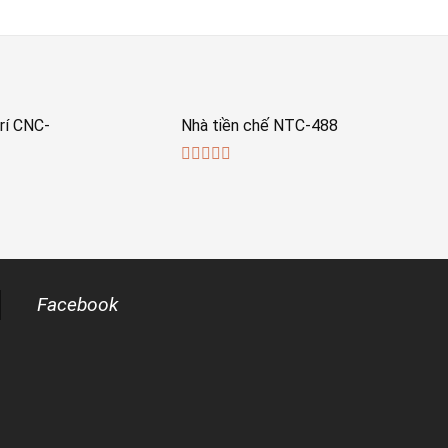
rí CNC-
Nhà tiền chế NTC-488
0
out
of
5
Facebook