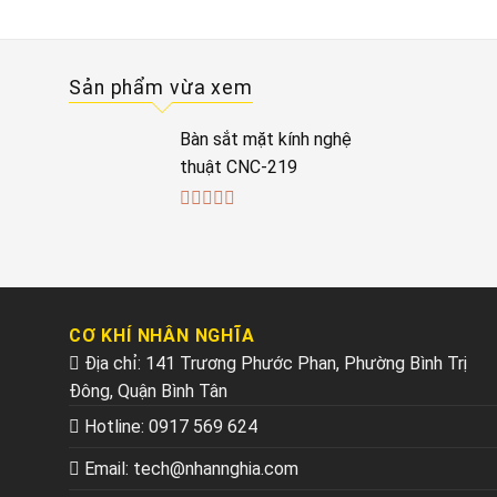
Sản phẩm vừa xem
Bàn sắt mặt kính nghệ
thuật CNC-219
0
out
of
5
CƠ KHÍ NHÂN NGHĨA
Địa chỉ: 141 Trương Phước Phan, Phường Bình Trị
Đông, Quận Bình Tân
Hotline:
0917 569 624
Email:
tech@nhannghia.com