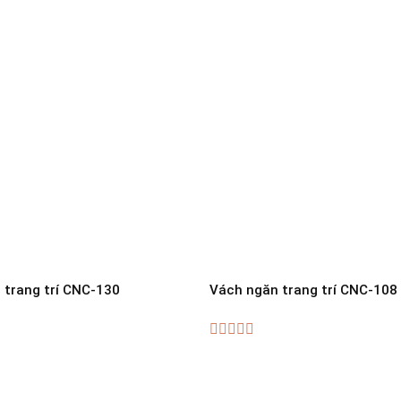
 trang trí CNC-130
Vách ngăn trang trí CNC-108
0
out
of
5