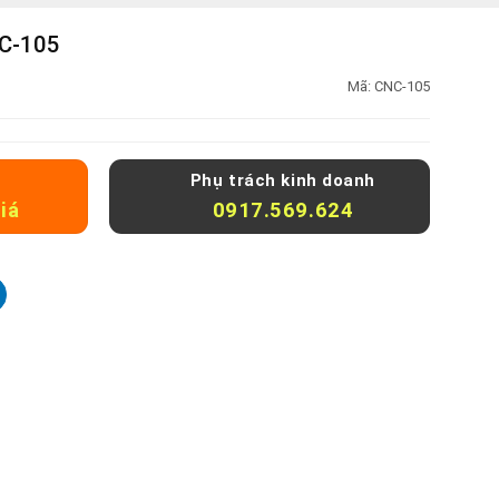
NC-105
Mã:
CNC-105
Phụ trách kinh doanh
iá
0917.569.624