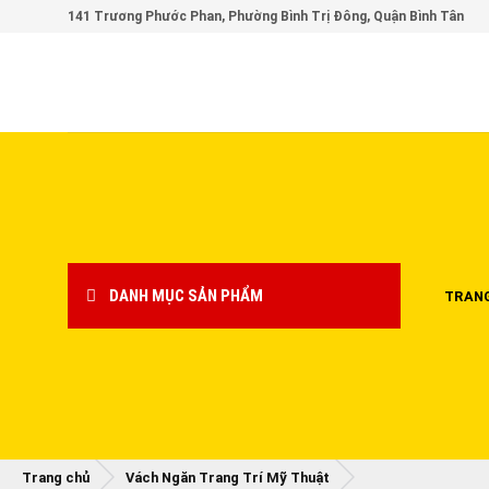
Skip
141 Trương Phước Phan, Phường Bình Trị Đông, Quận Bình Tân
to
content
DANH MỤC SẢN PHẨM
TRAN
Trang chủ
Vách Ngăn Trang Trí Mỹ Thuật