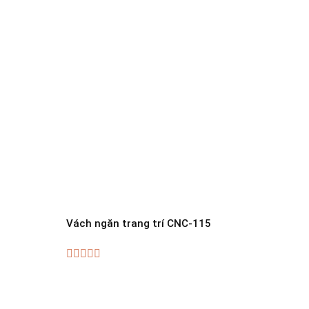
Vách ngăn trang trí CNC-115
Vách 
0
0
out
out
of
of
5
5