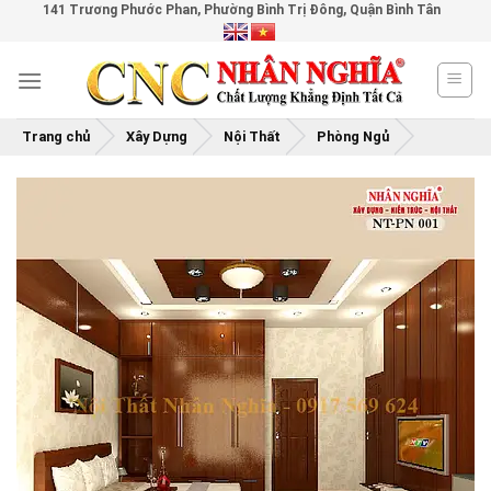
141 Trương Phước Phan, Phường Bình Trị Đông, Quận Bình Tân
Skip
to
content
Trang chủ
Xây Dựng
Nội Thất
Phòng Ngủ