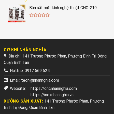
Bàn sắt mặt kính nghệ thuật CNC-219
0
out
of
5
CƠ KHÍ NHÂN NGHĨA
Địa chỉ: 141 Trương Phước Phan, Phường Bình Trị Đông,
Quận Bình Tân
Hotline:
0917 569 624
Email:
tech@nhannghia.com
Website:
https://cncnhannghia.com
https://inoxnhannghia.vn
XƯỞNG SẢN XUẤT:
141 Trương Phước Phan, Phường
Bình Trị Đông, Quận Bình Tân