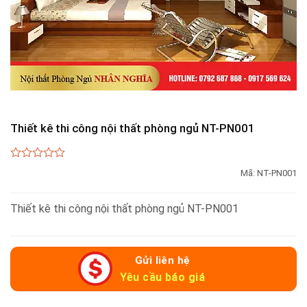
Thiết kê thi công nội thất phòng ngủ NT-PN001
0
Mã:
NT-PN001
out
of
5
Thiết kê thi công nội thất phòng ngủ NT-PN001
Gửi liên hệ
Yêu cầu báo giá