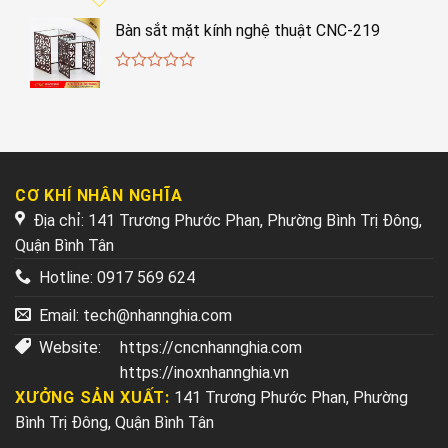
Bàn sắt mặt kính nghệ thuật CNC-219
0
out
of
5
CƠ KHÍ NHÂN NGHĨA
Địa chỉ: 141 Trương Phước Phan, Phường Bình Trị Đông,
Quận Bình Tân
Hotline:
0917 569 624
Email:
tech@nhannghia.com
Website:
https://cncnhannghia.com
https://inoxnhannghia.vn
XƯỞNG SẢN XUẤT:
141 Trương Phước Phan, Phường
Bình Trị Đông, Quận Bình Tân