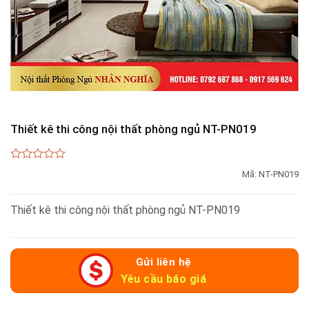
Thiết kê thi công nội thất phòng ngủ NT-PN019
0
Mã:
NT-PN019
out
of
5
Thiết kê thi công nội thất phòng ngủ NT-PN019
Gửi liên hệ
Yêu cầu báo giá