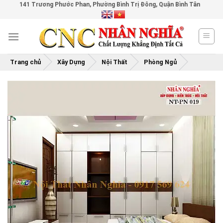
141 Trương Phước Phan, Phường Bình Trị Đông, Quận Bình Tân
Skip
to
content
Trang chủ
Xây Dựng
Nội Thất
Phòng Ngủ