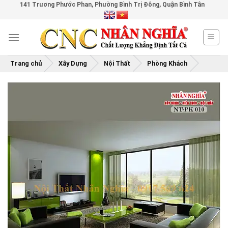
141 Trương Phước Phan, Phường Bình Trị Đông, Quận Bình Tân
Skip
to
content
Trang chủ
Xây Dựng
Nội Thất
Phòng Khách