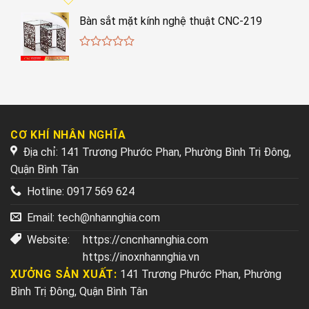
Bàn sắt mặt kính nghệ thuật CNC-219
0
out
of
5
CƠ KHÍ NHÂN NGHĨA
Địa chỉ: 141 Trương Phước Phan, Phường Bình Trị Đông,
Quận Bình Tân
Hotline:
0917 569 624
Email:
tech@nhannghia.com
Website:
https://cncnhannghia.com
https://inoxnhannghia.vn
XƯỞNG SẢN XUẤT:
141 Trương Phước Phan, Phường
Bình Trị Đông, Quận Bình Tân