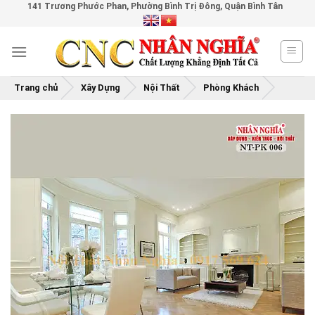
141 Trương Phước Phan, Phường Bình Trị Đông, Quận Bình Tân
Skip
to
content
Trang chủ
Xây Dựng
Nội Thất
Phòng Khách