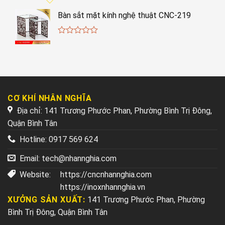
Bàn sắt mặt kính nghệ thuật CNC-219
0
out
of
5
CƠ KHÍ NHÂN NGHĨA
Địa chỉ: 141 Trương Phước Phan, Phường Bình Trị Đông,
Quận Bình Tân
Hotline:
0917 569 624
Email:
tech@nhannghia.com
Website:
https://cncnhannghia.com
https://inoxnhannghia.vn
XƯỞNG SẢN XUẤT:
141 Trương Phước Phan, Phường
Bình Trị Đông, Quận Bình Tân