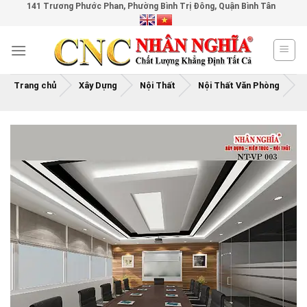
141 Trương Phước Phan, Phường Bình Trị Đông, Quận Bình Tân
Skip
to
content
Trang chủ
Xây Dựng
Nội Thất
Nội Thất Văn Phòng