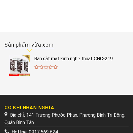
5
Sản phẩm vừa xem
Bàn sắt mặt kính nghệ thuật CNC-219
0
out
of
5
CƠ KHÍ NHÂN NGHĨA
Địa chỉ: 141 Trương Phước Phan, Phường Bình Trị Đông,
Quận Bình Tân
Hotline:
0917 569 624