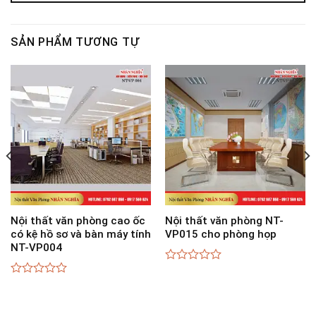
SẢN PHẨM TƯƠNG TỰ
Nội thất văn phòng cao ốc
Nội thất văn phòng NT-
có kệ hồ sơ và bàn máy tính
VP015 cho phòng họp
NT-VP004
0
out
0
of
out
5
of