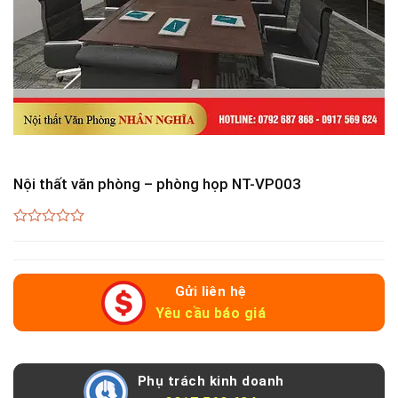
Nội thất văn phòng – phòng họp NT-VP003
0
out
of
5
Gửi liên hệ
Yêu cầu báo giá
Phụ trách kinh doanh