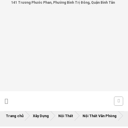
141 Trương Phước Phan, Phường Bình Trị Đông, Quận Bình Tân
Skip
to
content
Trang chủ
Xây Dựng
Nội Thất
Nội Thất Văn Phòng