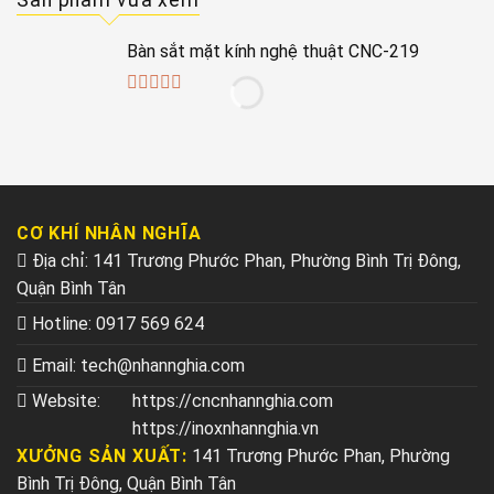
Sản phẩm vừa xem
Bàn sắt mặt kính nghệ thuật CNC-219
0
out
of
5
CƠ KHÍ NHÂN NGHĨA
Địa chỉ: 141 Trương Phước Phan, Phường Bình Trị Đông,
Quận Bình Tân
Hotline:
0917 569 624
Email:
tech@nhannghia.com
Website:
https://cncnhannghia.com
https://inoxnhannghia.vn
XƯỞNG SẢN XUẤT:
141 Trương Phước Phan, Phường
Bình Trị Đông, Quận Bình Tân