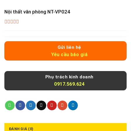
Nội thất văn phòng NT-VP024
0
out
of
5
Gửi liên hệ
Yêu cầu báo giá
Phụ trách kinh doanh
0917.569.624
ĐÁNH GIÁ (0)