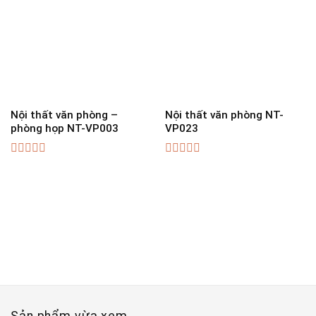
Nội thất văn phòng –
Nội thất văn phòng NT-
phòng họp NT-VP003
VP023
0
0
out
out
of
of
5
5