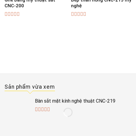
Ghế băng mỹ thuật sắt
Bếp than hồng CNC-215 mỹ
CNC-200
nghệ
0
0
out
out
of
of
5
5
Sản phẩm vừa xem
Bàn sắt mặt kính nghệ thuật CNC-219
0
out
of
5