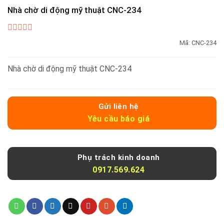
Nhà chờ di động mỹ thuật CNC-234
0
Mã:
CNC-234
out
of
5
Nhà chờ di động mỹ thuật CNC-234
Gửi liên hệ
Yêu cầu báo giá
Phụ trách kinh doanh
0917.569.624