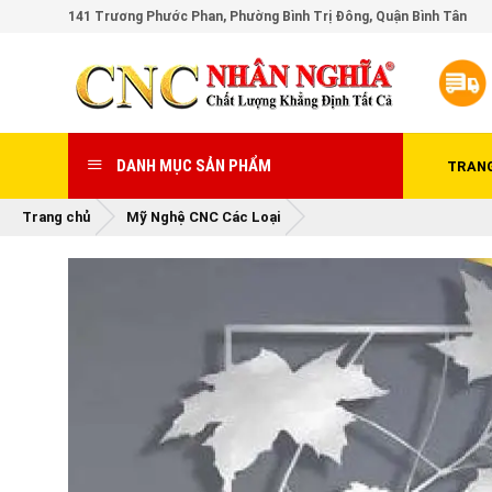
Skip
141 Trương Phước Phan, Phường Bình Trị Đông, Quận Bình Tân
to
content
DANH MỤC SẢN PHẨM
TRAN
Trang chủ
Mỹ Nghệ CNC Các Loại