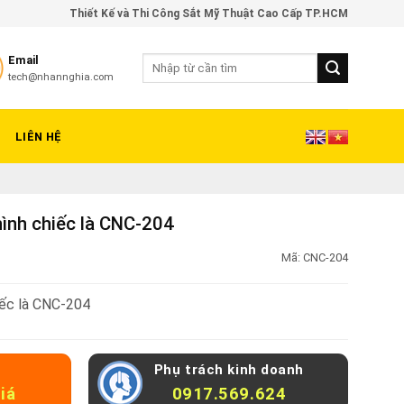
Thiết Kế và Thi Công Sắt Mỹ Thuật Cao Cấp TP.HCM
Email
tech@nhannghia.com
LIÊN HỆ
hình chiếc là CNC-204
Mã:
CNC-204
iếc là CNC-204
Phụ trách kinh doanh
iá
0917.569.624