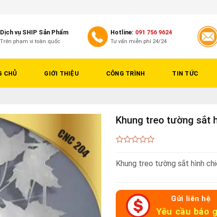
Dịch vụ SHIP Sản Phẩm
Hotline:
091 756 9624
Trên phạm vi toàn quốc
Tư vấn miễn phí 24/24
G CHỦ
GIỚI THIỆU
CÔNG TRÌNH
TIN TỨC
Khung treo tường sắt 
0
out
Khung treo tường sắt hình ch
of
5
Gửi liên hệ
Yêu cầu báo g