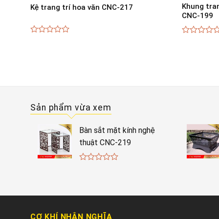
Khung tran
Kệ trang trí hoa văn CNC-217
CNC-199
0
0
out
out
of
of
5
5
Sản phẩm vừa xem
Bàn sắt mặt kính nghệ
thuật CNC-219
0
out
of
5
CƠ KHÍ NHÂN NGHĨA