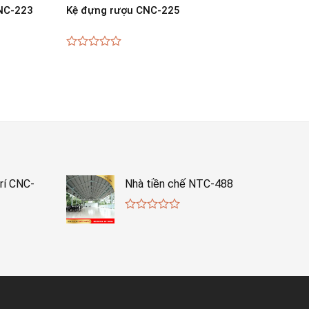
CNC-223
Kệ đựng rượu CNC-225
0
out
of
5
rí CNC-
Nhà tiền chế NTC-488
0
out
of
5