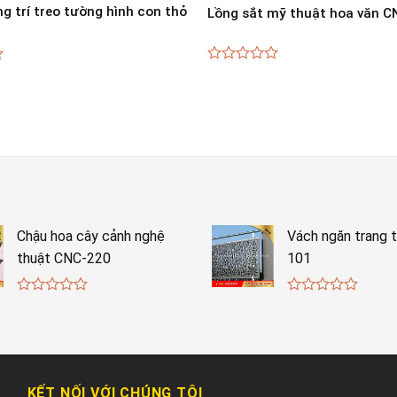
g trí treo tường hình con thỏ
Lồng sắt mỹ thuật hoa văn 
0
out
of
5
Chậu hoa cây cảnh nghệ
Vách ngăn trang t
thuật CNC-220
101
0
0
out
out
of
of
5
5
KẾT NỐI VỚI CHÚNG TÔI