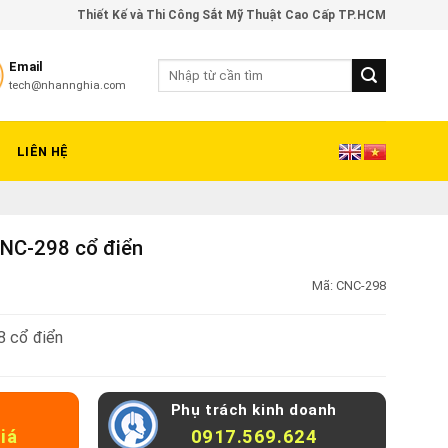
Thiết Kế và Thi Công Sắt Mỹ Thuật Cao Cấp TP.HCM
Email
tech@nhannghia.com
LIÊN HỆ
CNC-298 cổ điển
Mã:
CNC-298
8 cổ điển
Phụ trách kinh doanh
iá
0917.569.624