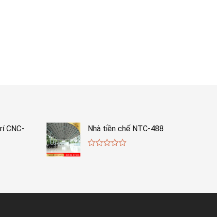
rí CNC-
Nhà tiền chế NTC-488
0
out
of
5