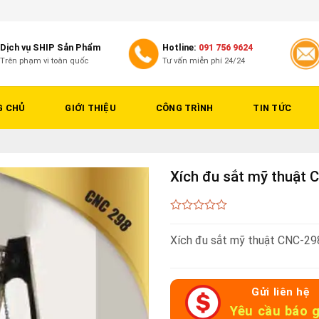
Dịch vụ SHIP Sản Phẩm
Hotline:
091 756 9624
Trên phạm vi toàn quốc
Tư vấn miễn phí 24/24
G CHỦ
GIỚI THIỆU
CÔNG TRÌNH
TIN TỨC
Xích đu sắt mỹ thuật 
0
out
Xích đu sắt mỹ thuật CNC-29
of
5
Gửi liên hệ
Yêu cầu báo g