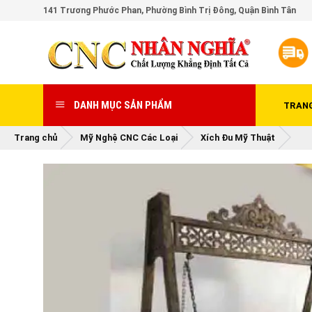
Skip
141 Trương Phước Phan, Phường Bình Trị Đông, Quận Bình Tân
to
content
DANH MỤC SẢN PHẨM
TRAN
Trang chủ
Mỹ Nghệ CNC Các Loại
Xích Đu Mỹ Thuật