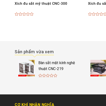
Xích đu sắt mỹ thuật CNC-300
Xích đu s
0
0
out
out
of
of
5
5
Sản phẩm vừa xem
Bàn sắt mặt kính nghệ
thuật CNC-219
0
out
of
5
CƠ KHÍ NHÂN NGHĨA