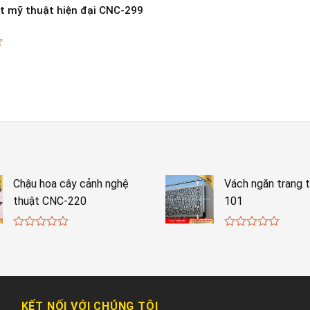
ắt mỹ thuật hiện đại CNC-299
Chậu hoa cây cảnh nghệ
Vách ngăn trang t
thuật CNC-220
101
0
0
out
out
of
of
5
5
KẾT NỐI VỚI CHÚNG TÔI