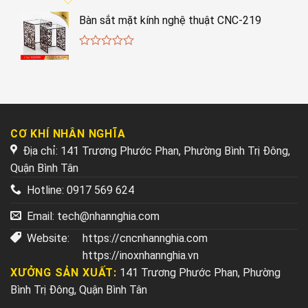
Bàn sắt mặt kính nghệ thuật CNC-219
0
out
of
5
CƠ KHÍ NHÂN NGHĨA
Địa chỉ: 141 Trương Phước Phan, Phường Bình Trị Đông,
Quận Bình Tân
Hotline:
0917 569 624
Email:
tech@nhannghia.com
Website:
https://cncnhannghia.com
https://inoxnhannghia.vn
XƯỞNG SẢN XUẤT:
141 Trương Phước Phan, Phường
Bình Trị Đông, Quận Bình Tân