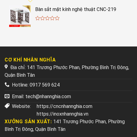
Bàn sắt mặt kính nghệ thuật CNC-219
0
out
of
5
CƠ KHÍ NHÂN NGHĨA
Địa chỉ: 141 Trương Phước Phan, Phường Bình Trị Đông,
Quận Bình Tân
Hotline:
0917 569 624
Email:
tech@nhannghia.com
Website:
https://cncnhannghia.com
https://inoxnhannghia.vn
XƯỞNG SẢN XUẤT:
141 Trương Phước Phan, Phường
Bình Trị Đông, Quận Bình Tân