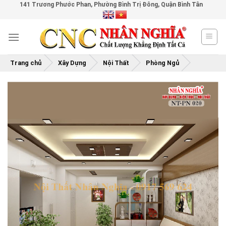
141 Trương Phước Phan, Phường Bình Trị Đông, Quận Bình Tân
Skip
to
content
Trang chủ
Xây Dựng
Nội Thất
Phòng Ngủ