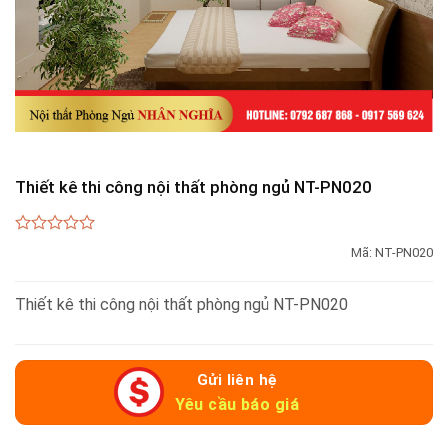
Thiết kê thi công nội thất phòng ngủ NT-PN020
0
Mã:
NT-PN020
out
of
5
Thiết kê thi công nội thất phòng ngủ NT-PN020
Gửi liên hệ
Yêu cầu báo giá