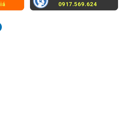
iá
0917.569.624