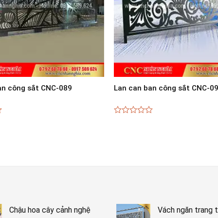
an công sắt CNC-089
Lan can ban công sắt CNC-0
0
out
of
5
Chậu hoa cây cảnh nghệ
Vách ngăn trang t