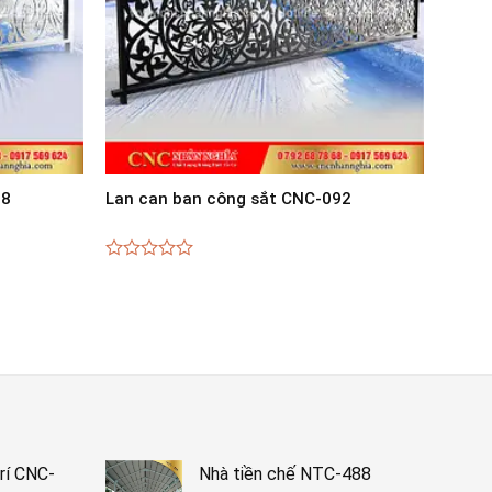
98
Lan can ban công sắt CNC-092
0
out
of
5
rí CNC-
Nhà tiền chế NTC-488