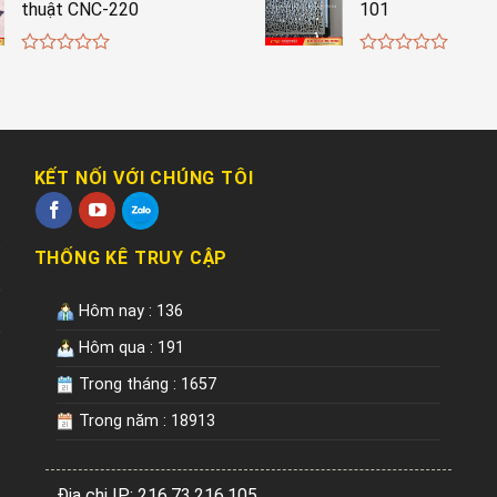
thuật CNC-220
101
0
0
out
out
of
of
5
5
KẾT NỐI VỚI CHÚNG TÔI
THỐNG KÊ TRUY CẬP
Hôm nay : 136
Hôm qua : 191
Trong tháng : 1657
Trong năm : 18913
Địa chi IP: 216.73.216.105