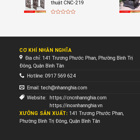
thuật CNC-219
0
out
of
5
CƠ KHÍ NHÂN NGHĨA
Địa chỉ: 141 Trương Phước Phan, Phường Bình Trị
Đông, Quận Bình Tân
Hotline:
0917 569 624
Email:
tech@nhannghia.com
Website:
https://cncnhannghia.com
https://inoxnhannghia.vn
XƯỞNG SẢN XUẤT:
141 Trương Phước Phan,
Phường Bình Trị Đông, Quận Bình Tân