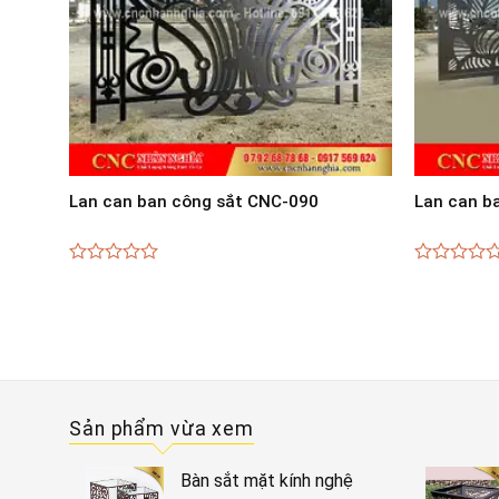
Lan can ban công sắt CNC-090
Lan can b
0
0
out
out
of
of
5
5
Sản phẩm vừa xem
Bàn sắt mặt kính nghệ