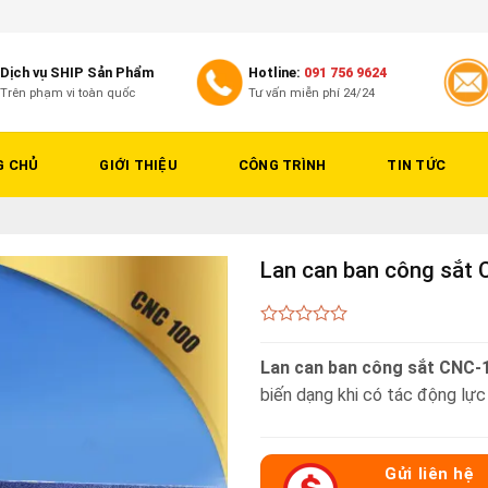
Dịch vụ SHIP Sản Phẩm
Hotline:
091 756 9624
Trên phạm vi toàn quốc
Tư vấn miễn phí 24/24
G CHỦ
GIỚI THIỆU
CÔNG TRÌNH
TIN TỨC
Lan can ban công sắt
0
out
Lan can ban công sắt CNC-
of
5
biến dạng khi có tác động lực
Gửi liên hệ