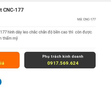
ật CNC-177
Mã:
CNC-177
77 hình dây leo chắc chắn độ bền cao thì còn được
nh thẩm mỹ
Phụ trách kinh doanh
iá
0917.569.624