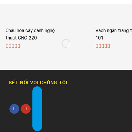
Chậu hoa cây cảnh nghệ
Vách ngăn trang t
thuật CNC-220
101
0
0
out
out
of
of
5
5
KẾT NỐI VỚI CHÚNG TÔI