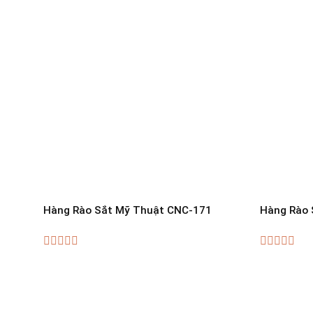
Hàng Rào Sắt Mỹ Thuật CNC-171
Hàng Rào 
0
0
out
out
of
of
5
5