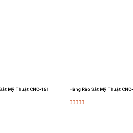
Sắt Mỹ Thuật CNC-161
Hàng Rào Sắt Mỹ Thuật CNC
0
out
of
5