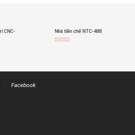
rí CNC-
Nhà tiền chế NTC-488
0
out
of
5
Facebook