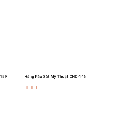
-159
Hàng Rào Sắt Mỹ Thuật CNC-146
Hàng 
0
0
out
out
of
of
5
5