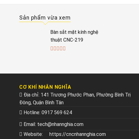
Sản phẩm vừa xem
Bàn sắt mặt kính nghệ
thuật CNC-219
0
out
of
5
CƠ KHÍ NHÂN NGHĨA
Địa chỉ: 141 Trương Phước Phan, Phường Bình Trị
Đông, Quận Bình Tân
Hotline:
0917 569 624
Email:
tech@nhannghia.com
Website:
https://cncnhannghia.com