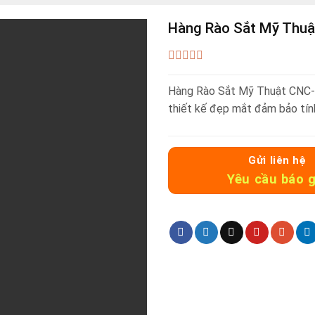
Hàng Rào Sắt Mỹ Thu
0
out
Hàng Rào Sắt Mỹ Thuật CNC-1
of
5
thiết kế đẹp mắt đảm bảo tí
Gửi liên hệ
Yêu cầu báo g