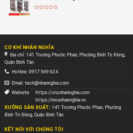
0
out
of
5
CƠ KHÍ NHÂN NGHĨA
Địa chỉ: 141 Trương Phước Phan, Phường Bình Trị Đông,
Quận Bình Tân
Hotline:
0917 569 624
Email:
tech@nhannghia.com
Website:
https://cncnhannghia.com
https://inoxnhannghia.vn
XƯỞNG SẢN XUẤT:
141 Trương Phước Phan, Phường
Bình Trị Đông, Quận Bình Tân
KẾT NỐI VỚI CHÚNG TÔI