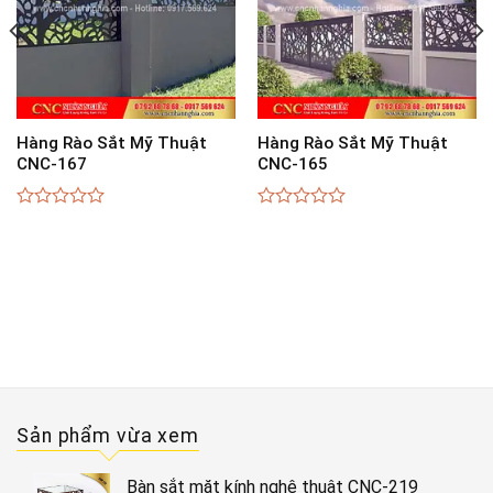
Hàng Rào Sắt Mỹ Thuật
Hàng Rào Sắt Mỹ Thuật
CNC-167
CNC-165
0
0
out
out
of
of
5
5
Sản phẩm vừa xem
Bàn sắt mặt kính nghệ thuật CNC-219