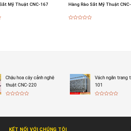
Sắt Mỹ Thuật CNC-167
Hàng Rào Sắt Mỹ Thuật CNC
0
out
of
5
Chậu hoa cây cảnh nghệ
Vách ngăn trang t
thuật CNC-220
101
0
0
out
out
of
of
5
5
KẾT NỐI VỚI CHÚNG TÔI