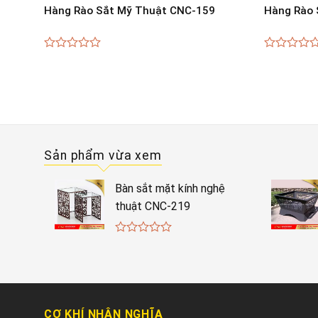
Hàng Rào Sắt Mỹ Thuật CNC-159
Hàng Rào 
0
0
out
out
of
of
5
5
Sản phẩm vừa xem
Bàn sắt mặt kính nghệ
thuật CNC-219
0
out
of
5
CƠ KHÍ NHÂN NGHĨA