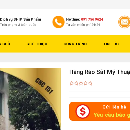
Dịch vụ SHIP Sản Phẩm
Hotline:
091 756 9624
Trên phạm vi toàn quốc
Tư vấn miễn phí 24/24
G CHỦ
GIỚI THIỆU
CÔNG TRÌNH
TIN TỨC
Hàng Rào Sắt Mỹ Thu
0
out
of
5
Gửi liên hệ
Yêu cầu báo g