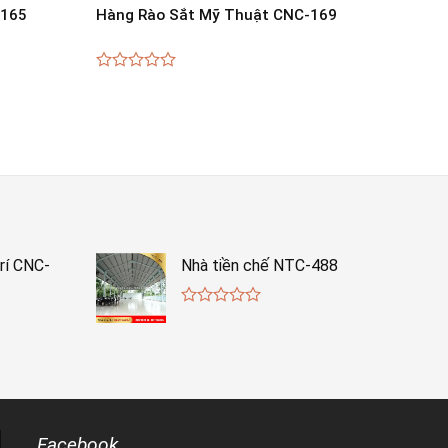
-165
Hàng Rào Sắt Mỹ Thuật CNC-169
0
out
of
5
rí CNC-
Nhà tiền chế NTC-488
0
out
of
5
Facebook