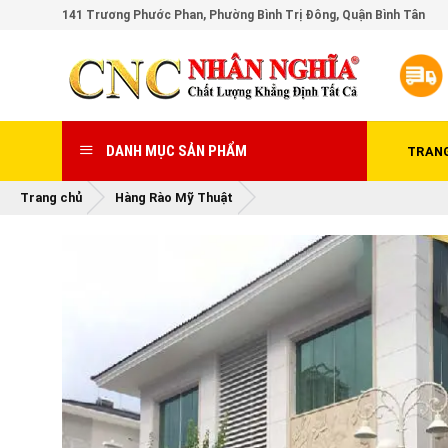
Skip
141 Trương Phước Phan, Phường Bình Trị Đông, Quận Bình Tân
to
content
DANH MỤC SẢN PHẨM
TRAN
Trang chủ
Hàng Rào Mỹ Thuật