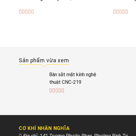
0
0
out
out
of
of
5
5
Sản phẩm vừa xem
Bàn sắt mặt kính nghệ
thuật CNC-219
0
out
of
5
CƠ KHÍ NHÂN NGHĨA
Địa chỉ: 141 Trương Phước Phan, Phường Bình Trị