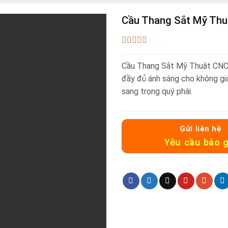
Cầu Thang Sắt Mỹ Th
0
out
Cầu Thang Sắt Mỹ Thuật CNC-
of
5
đầy đủ ánh sáng cho không gi
sang trọng quý phái.
Gửi liên hệ
Yêu cầu báo g