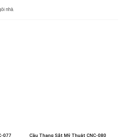
ôi nhà.
C-077
Cầu Thang Sắt Mỹ Thuật CNC-080
Cầu T