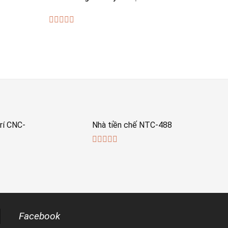
0
0
out
out
of
of
5
5
rí CNC-
Nhà tiền chế NTC-488
0
out
of
5
Facebook