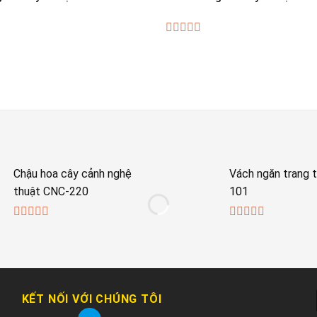
0
out
of
5
Chậu hoa cây cảnh nghệ
Vách ngăn trang t
thuật CNC-220
101
0
0
out
out
of
of
5
5
KẾT NỐI VỚI CHÚNG TÔI