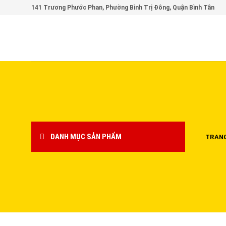
Skip
141 Trương Phước Phan, Phường Bình Trị Đông, Quận Bình Tân
to
content
DANH MỤC SẢN PHẨM
TRAN