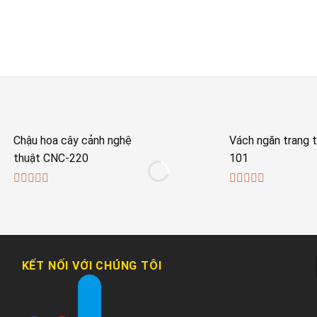
Chậu hoa cây cảnh nghệ
Vách ngăn trang t
thuật CNC-220
101
0
0
out
out
of
of
5
5
KẾT NỐI VỚI CHÚNG TÔI