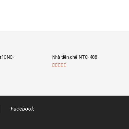
rí CNC-
Nhà tiền chế NTC-488
0
out
of
5
Facebook