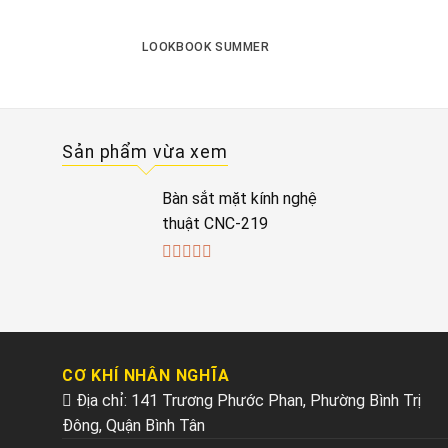
LOOKBOOK SUMMER
Sản phẩm vừa xem
Bàn sắt mặt kính nghệ
thuật CNC-219
0
out
of
5
CƠ KHÍ NHÂN NGHĨA
Địa chỉ: 141 Trương Phước Phan, Phường Bình Trị
Đông, Quận Bình Tân